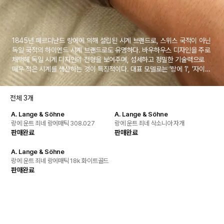
1845년 페르디난드 랑에에 의해 설립된 시계 브랜드로, 스위스 국적이 아닌
독일 국적의 하이엔드 시계 브랜드로도 유명하다. 바우하우스 디자인을 주로
채택해 독일 시계 디자인의 전형을 보여주며, 섬세하고 정밀한 기술력으로
매우 적은 시계를 생산하는 것이 특징적이다. 대표 모델로는 '랑에 1', '자이트
베르크', '삭소니아' 등이 있으며, 현재 리치먼트 그룹에 속해있다.
전체
3
개
A. Lange & Söhne
A. Lange & Söhne
풀세트
랑에 운트 죄네 랑에매틱 308.027
랑에 운트 죄네 삭소니아 자개
판매완료
판매완료
A. Lange & Söhne
풀세트
랑에 운트 죄네 랑에매틱 18k 화이트골드
판매완료