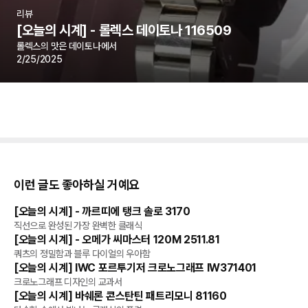
리뷰
[오늘의 시계] - 롤렉스 데이토나 116509
롤렉스의 맛은 데이토나에서
2/25/2025
이런 글도 좋아하실 거예요
[오늘의 시계] - 까르띠에 탱크 솔로 3170
리뷰
직선으로 완성된 가장 완벽한 클래식
[오늘의 시계] - 오메가 씨마스터 120M 2511.81
리뷰
쿼츠의 정밀함과 블루 다이얼의 우아함
[오늘의 시계] IWC 포르투기저 크로노그래프 IW371401
리뷰
크로노그래프 디자인의 교과서
[오늘의 시계] 바쉐론 콘스탄틴 패트리모니 81160