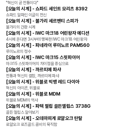
리뷰
"혁신이 곧 전통이다"
[오늘의 시계] - 쇼파드 세인트 모리츠 8392
리뷰
쇼파드 알파인 이글의 전신
[오늘의 시계] - 불가리 세르펜티 스피가
리뷰
불가리의 간판 시계
[오늘의 시계] - IWC 마크18 어린왕자 에디션
리뷰
4시에 온다면 3시부터 행복한 IWC 마크18 어린왕자
[오늘의 시계] - 파네라이 루미노르 PAM560
리뷰
루미노르의 정수
[오늘의 시계] - IWC 마크15 스핏파이어
리뷰
마크15 스핏파이어의 차이점을 중심으로
[오늘의 시계] - 까르띠에 파샤
리뷰
전통과 혁신의 결합, 까르띠에 파샤
[오늘의 시계] - 위블로 빅뱅 레드 다이아
리뷰
혁신의 아이콘, 위블로
[오늘의 시계] - 위블로 MDM
리뷰
위블로 MDM의 역사
[오늘의 시계] - 파텍 필립 골든엘립스 3738G
리뷰
골든 엘립스 알아보기
[오늘의 시계] - 오데마피게 로얄오크 탄탈
리뷰
로얄오크 로즈골드 콤비의 묵직함