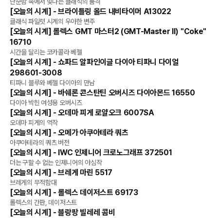
리뷰
단순함 속에서 빛나는 클래식의 품격
[오늘의 시계] - 브라이틀링 올드 내비타이머 A13022
리뷰
클래식 파일럿 시계의 우아한 변주
[오늘의 시계] 롤렉스 GMT 마스터2 (GMT-Master II) "Coke"
리뷰
16710
시간을 달리는 코카콜라 베젤
[오늘의 시계] - 쇼파드 알파인이글 다이아 티파니 다이얼
리뷰
298601-3008
티파니 블루와 베젤 다이아의 만남
[오늘의 시계] - 바쉐론 콘스탄틴 오버시즈 다이아몬드 16550
리뷰
다이아 박힌 여성용 오버시즈
[오늘의 시계] - 오데마 피게 로얄오크 6007SA
리뷰
오데마 피게의 역작
[오늘의 시계] - 오메가 아쿠아테라 쿼츠
리뷰
아쿠아테라의 쿼츠 버전
[오늘의 시계] - IWC 인제니어 크로노그래프 372501
리뷰
더는 구할 수 없는 인제니어의 야심작
[오늘의 시계] - 브레게 마린 5517
리뷰
브레게의 무적함대
[오늘의 시계] - 롤렉스 데이저스트 69173
리뷰
롤렉스의 간판, 데이저스트
[오늘의 시계] - 블랑팡 빌레레 콤비