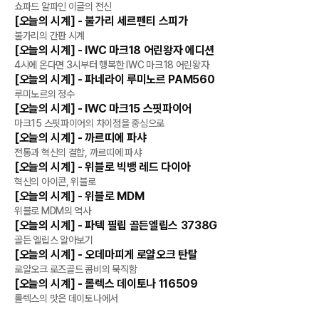
리뷰
쇼파드 알파인 이글의 전신
[오늘의 시계] - 불가리 세르펜티 스피가
리뷰
불가리의 간판 시계
[오늘의 시계] - IWC 마크18 어린왕자 에디션
리뷰
4시에 온다면 3시부터 행복한 IWC 마크18 어린왕자
[오늘의 시계] - 파네라이 루미노르 PAM560
리뷰
루미노르의 정수
[오늘의 시계] - IWC 마크15 스핏파이어
리뷰
마크15 스핏파이어의 차이점을 중심으로
[오늘의 시계] - 까르띠에 파샤
리뷰
전통과 혁신의 결합, 까르띠에 파샤
[오늘의 시계] - 위블로 빅뱅 레드 다이아
리뷰
혁신의 아이콘, 위블로
[오늘의 시계] - 위블로 MDM
리뷰
위블로 MDM의 역사
[오늘의 시계] - 파텍 필립 골든엘립스 3738G
리뷰
골든 엘립스 알아보기
[오늘의 시계] - 오데마피게 로얄오크 탄탈
리뷰
로얄오크 로즈골드 콤비의 묵직함
[오늘의 시계] - 롤렉스 데이토나 116509
리뷰
롤렉스의 맛은 데이토나에서