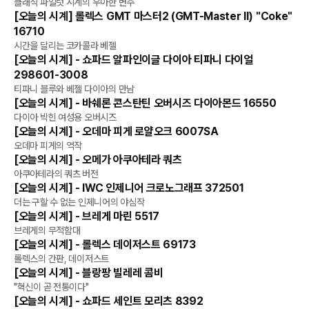
리뷰
클래식 파일럿 시계의 우아한 변주
[오늘의 시계] 롤렉스 GMT 마스터2 (GMT-Master II) "Coke"
리뷰
16710
시간을 달리는 코카콜라 베젤
[오늘의 시계] - 쇼파드 알파인이글 다이아 티파니 다이얼
리뷰
298601-3008
티파니 블루와 베젤 다이아의 만남
[오늘의 시계] - 바쉐론 콘스탄틴 오버시즈 다이아몬드 16550
리뷰
다이아 박힌 여성용 오버시즈
[오늘의 시계] - 오데마 피게 로얄오크 6007SA
리뷰
오데마 피게의 역작
[오늘의 시계] - 오메가 아쿠아테라 쿼츠
리뷰
아쿠아테라의 쿼츠 버전
[오늘의 시계] - IWC 인제니어 크로노그래프 372501
리뷰
더는 구할 수 없는 인제니어의 야심작
[오늘의 시계] - 브레게 마린 5517
리뷰
브레게의 무적함대
[오늘의 시계] - 롤렉스 데이저스트 69173
리뷰
롤렉스의 간판, 데이저스트
[오늘의 시계] - 블랑팡 빌레레 콤비
리뷰
"혁신이 곧 전통이다"
[오늘의 시계] - 쇼파드 세인트 모리츠 8392