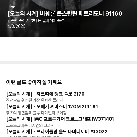
리뷰
[오늘의 시계] 바쉐론 콘스탄틴 패트리모니 81160
단순함 속에서 빛나는 클래식의 품격
4/3/2025
이런 글도 좋아하실 거예요
[오늘의 시계] - 까르띠에 탱크 솔로 3170
리뷰
직선으로 완성된 가장 완벽한 클래식
[오늘의 시계] - 오메가 씨마스터 120M 2511.81
리뷰
쿼츠의 정밀함과 블루 다이얼의 우아함
[오늘의 시계] IWC 포르투기저 크로노그래프 IW371401
리뷰
크로노그래프 디자인의 교과서
[오늘의 시계] - 브라이틀링 올드 내비타이머 A13022