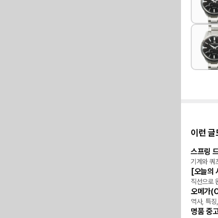
이런 글
스프링 
위키
기계와 쿼
[오늘의 
리뷰
직선으로 
오메가(O
위키
역사, 특징
명품 중