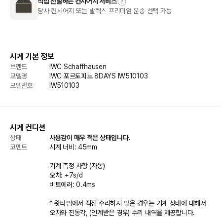
직접 전달하는 컨시어지 서비스
당사 컨시어지 또는 발렉스 프리미엄 운송 선택 가능
시계 기본 정보
브랜드
IWC Schaffhausen
모델명
IWC 포르토피노 8DAYS IW510103
모델번호
IW510103
시계 컨디션
상태
사용감이 매우 적은 상태입니다.  
코멘트
시계 너비: 45mm

기계 측정 사항 (자동) 

오차: +7s/d

비트에러: 0.4ms  

* 왓타임에서 직접 수리하지 않은 경우는 기계 상태에 대해서 
오차와 진동각, (인계받은 경우) 수리 내역을 제공합니다.