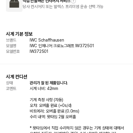
직접 전달하는 컨시어지 서비스
당사 컨시어지 또는 발렉스 프리미엄 운송 선택 가능
시계 기본 정보
브랜드
IWC Schaffhausen
모델명
IWC 인제니어 크로노그래프 IW372501
모델번호
IW372501
시계 컨디션
상태
관리가 잘 된 제품입니다.
코멘트
시계 너비: 42mm

기계 측정 사항 (자동)

오차: 오버홀 완료 (+0s/d)

비트에러: 오버홀 완료 (0.0ms)

수리 내역: 왓타임 2월 오버홀

* 왓타임에서 직접 수리하지 않은 경우는 기계 상태에 대해서 