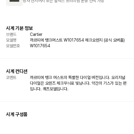
당사 컨시어지 또는 발렉스 프리미엄 운송 선택 가능
시계 기본 정보
브랜드
Cartier
모델명
까르띠에 탱크머스트 W1017654 체크오렌지 (공식 오버홀)
모델번호
W1017654
시계 컨디션
코멘트
까르띠에 탱크 머스트의 특별한 다이얼 버전입니다. 오리지널 
다이얼은 오렌즈 체크무늬로 빛납니다. 약간의 기스가 있는 편
입니다. 쿼츠모델입니다.
시계 구성품