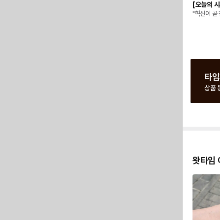
[오늘의 시
"혁신이 곧
타임
상품 
왓타임 