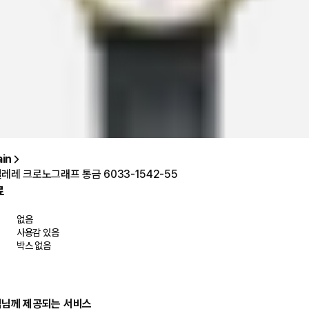
ain
레레 크로노그래프 통금 6033-1542-55
료
없음
사용감 있음
박스 없음
객님께 제공되는 서비스