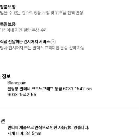
정품 보장
믿을 수 있는 검수로 정품 보장 및 위조품 전액 변상
품질 보증
1년 이내 자연 결함 무상 수리
직접 전달하는 컨시어지 서비스
당사 컨시어지 또는 발렉스 프리미엄 운송 선택 가능
 정보
Blancpain
블랑팡 빌레레 크로노그래프 통금 6033-1542-55
6033-1542-55
디션
빈티지 제품으로 연식으로 인한 사용감이 있습니다.
시계 너비: 34.5mm
