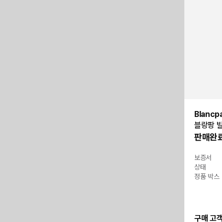
Blancp
블랑팡 빌
판매완
보증서
상태
정품 박스
구매 고