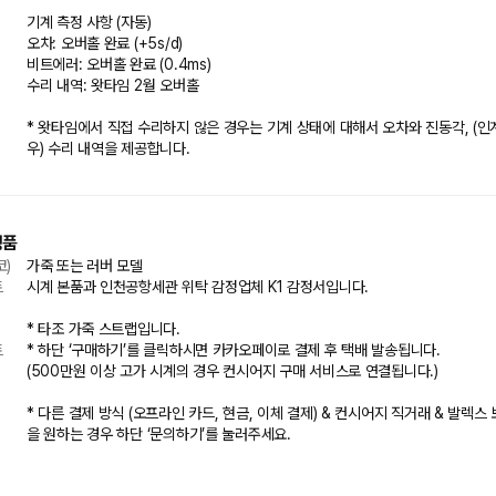
기계 측정 사항 (자동)

오차: 오버홀 완료 (+5s/d)

비트에러: 오버홀 완료 (0.4ms)

수리 내역: 왓타임 2월 오버홀

* 왓타임에서 직접 수리하지 않은 경우는 기계 상태에 대해서 오차와 진동각, (인
우) 수리 내역을 제공합니다.
성품
코)
가죽 또는 러버 모델
트
시계 본품과 인천공항세관 위탁 감정업체 K1 감정서입니다.

* 타조 가죽 스트랩입니다.
트
* 하단 ‘구매하기’를 클릭하시면 카카오페이로 결제 후 택배 발송됩니다.

(500만원 이상 고가 시계의 경우 컨시어지 구매 서비스로 연결됩니다.)

* 다른 결제 방식 (오프라인 카드, 현금, 이체 결제) & 컨시어지 직거래 & 발렉스
을 원하는 경우 하단 ‘문의하기’를 눌러주세요.