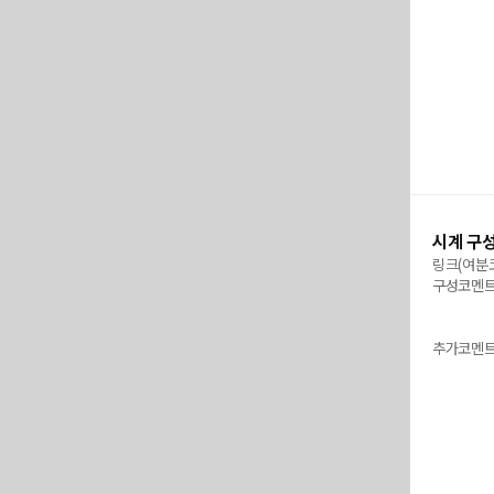
시계 구
링크(여분
구성코멘
추가코멘