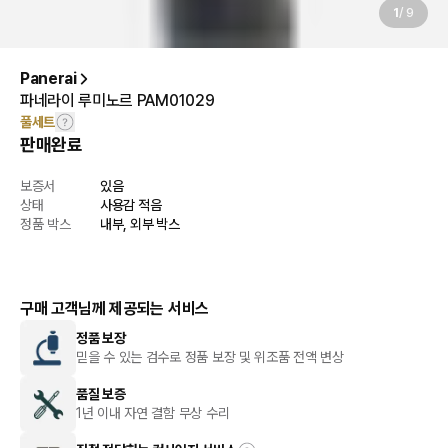
1
/
9
Panerai
파네라이 루미노르 PAM01029
풀세트
판매완료
보증서
있음
상태
사용감 적음
정품 박스
내부, 외부 박스
구매 고객님께 제공되는 서비스
정품 보장
믿을 수 있는 검수로 정품 보장 및 위조품 전액 변상
품질 보증
1년 이내 자연 결함 무상 수리