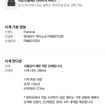
직접 전달하는 컨시어지 서비스
당사 컨시어지 또는 발렉스 프리미엄 운송 선택 가능
시계 기본 정보
브랜드
Panerai
모델명
파네라이 루미노르 PAM01029
모델번호
PAM01029
시계 컨디션
상태
사용감이 매우 적은 상태입니다.
코멘트
시계 너비: 38mm

기계 측정 사항

오차: +5s/d

비트에러: 0.1ms

* 왓타임에서 직접 수리하지 않은 경우는 기계 상태에 대해서 
오차와 진동각, (인계받은 경우) 수리 내역을 제공합니다.