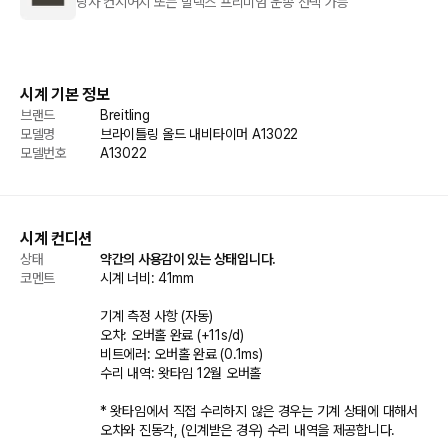
당사 컨시어지 또는 발렉스 프리미엄 운송 선택 가능
시계 기본 정보
브랜드
Breitling
모델명
브라이틀링 올드 내비타이머 A13022
모델번호
A13022
시계 컨디션
상태
약간의 사용감이 있는 상태입니다. 
코멘트
시계 너비: 41mm  

기계 측정 사항 (자동) 

오차: 오버홀 완료 (+11s/d) 

비트에러: 오버홀 완료 (0.1ms) 

수리 내역: 왓타임 12월 오버홀  

* 왓타임에서 직접 수리하지 않은 경우는 기계 상태에 대해서 
오차와 진동각, (인계받은 경우) 수리 내역을 제공합니다.