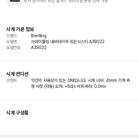
당사 컨시어지 또는 발렉스 프리미엄 운송 선택 가능
시계 기본 정보
브랜드
Breitling
모델명
브라이틀링 내비타이머 트윈식스티 A39022
모델번호
A39022
시계 컨디션
코멘트
약간의 사용감이 있는 상태입니다. 시계 너비: 41mm 기계 측
정 사항 (자동) 오차: +8d/s 비트에러: 0.0ms
시계 구성품