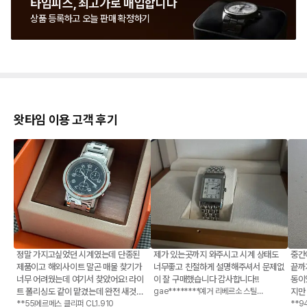
타임피스, 최고가로 매입합니다
상품 등록하고 오늘 판매 확정하기
왓타임 이용 고객 후기
정말 가지고싶었던 시계였는데 단종된
제가 있는곳까지 와주시고 시계 상태도
중간
제품이고 해외사이트 말곤 매물 찾기가
너무좋고 친절하게 설명해주셔서 문제없
끝까
너무 어려웠는데 여기서 찾았어요! 라이
이 잘 구매했습니다 감사합니다!!
동이
트 폴리싱도 같이 맡겼는데 완전 새것처
gae********
예거 리베르소 스틸
지만
Q2508110
럼 돼서 왔구요 응대해주시는 사장님도
**55
에르메스 클리퍼 CL1.910
하고
**9