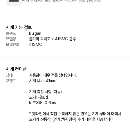
당사 컨시어지 또는 발렉스 프리미엄 운송 선택 가능
시계 기본 정보
브랜드
Bulgari
모델명
불가리 디아고노 41SMC 블루
모델번호
41SMC
시계 컨디션
상태
사용감이 매우 적은 상태입니다.
코멘트
시계 너비: 41mm  

기계 측정 사항 (자동) 

오차: -8s/d

비트에러: 0.6ms  

* 왓타임에서 직접 수리하지 않은 경우는 기계 상태에 대해서 
오차와 진동각, (인계받은 경우) 수리 내역을 제공합니다.