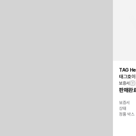
TAG He
태그호이어
보증서
판매완
보증서
상태
정품 박스