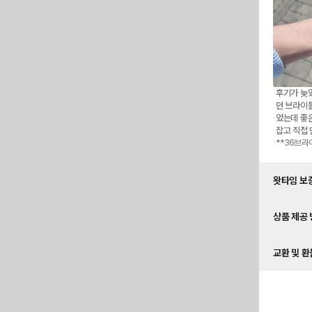
후기가 늦
던 브라이
었는데 좋
잡고 직접
서 좋았습니
**36
브라
A13
좋네요. 추
왓타임 보
왓타임에서
상품 제공 
왓타임의 
증서 / 
상품 제공
왓타임에서
교환 및 환
일반 택배
시 무상 
컨시어지 
모든 제품
간편 결제
환불의 경
릴 수 있
나 수령 
간편 결제