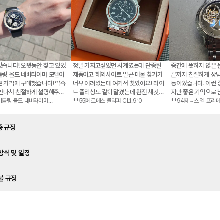
었습니다! 오랫동안 찾고 있었
정말 가지고싶었던 시계였는데 단종된
중간에 뜻하지 않은
틀링 올드 네비타이머 모델이
제품이고 해외사이트 말곤 매물 찾기가
끝까지 친절하게 상
은 가격에 구매했습니다! 약속
너무 어려웠는데 여기서 찾았어요! 라이
동이었습니다. 이런
 만나서 친절하게 설명해주셔
트 폴리싱도 같이 맡겼는데 완전 새것처
지만 좋은 기억으로 
다. 시계 너무 이쁘고 상태도
이틀링 올드 내비타이머
럼 돼서 왔구요 응대해주시는 사장님도
**55
에르메스 클리퍼 CL1.910
하고 싶은 마음이 큽
**94
제니스 엘 프리
022
03.0240.402
천해요 :)
너무 친절하고 상세하게 궁금한것 하나
하나 다 알려주셨습니다 다음에도 또 시
증 규정
계 살일 있으면 먼저 여기서 매물 찾아볼
것같습니다
 판매하는 시계는 모두 정품이며, 위조품일 시 전액 환불해드립니다.
방식 및 일정
시계는 모두 내부 감정 검수를 통과한 상품이며 보증서 혹은 제조사에서 발행한 서류를 함께 제
서류가 없는 상품의 경우 제휴 업체의 감정서를 제공합니다.
 방식은 일반 택배 / 발렉스 프리미엄 배송 / 컨시어지 직거래 입니다.
 구매한 시계에서 1년 이내 자연적으로(습기 침투나 외부 충격 및 수리 흔적이 없는 경우) 기계
불 규정
와 발렉스 프리미엄 배송은 결제일로부터 3영업일 이내 배송 됩니다.
수리가 가능합니다.
직거래의 경우 대면 만남 자리에서 결제가 진행됩니다.
은 구매 후에 교환 보증을 받을 수 없으며 환불 규정만 적용받습니다.
 및 PC 거래가 아닌 입금 거래의 경우, 제 3자 사기 방지를 위해 입금자명과 동일한 신분확인
우 구매자 과실 / 변심 조건 시 계약일로 7일 이내에 해지할 수 있습니다. 다만, 실물을 확인한 
습니다.
후 확정한 경우에는 환불이 불가합니다.
 및 PG 거래의 경우 발렉스 배송 이용이 불가합니다. 문자 거래를 통해 문의 부탁 드립니다.