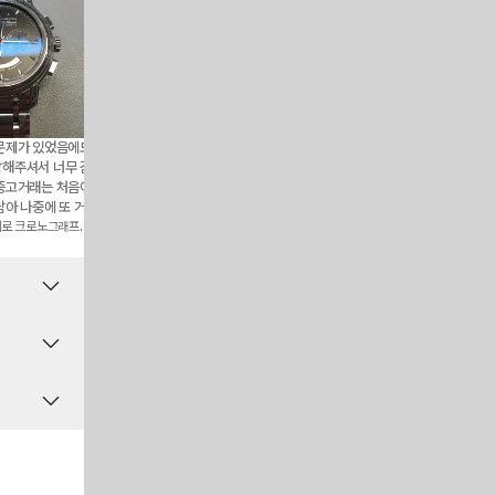
 문제가 있었음에도
문자상담부터 전화상담까지 정말 친절하
제가 있는곳까지 와주시고 시계
담해주셔서 너무 감
시고 제가있는곳까지 시계를 가지고와주
너무좋고 친절하게 설명해주셔
 중고거래는 처음이
시는 서비스도 좋고 직원분도 친절하시
이 잘 구매했습니다 감사합니다!
남아 나중에 또 거래
고 시계상태도 정말 좋아요
gae********
예거 리베르소 스
Q2508110
니다.
메로 크로노그래프
**07
브레게 마린 5517 티타늄 블루
1
공합니다. 보
 결함 발생
수단을 요청드
뒤 구매하거