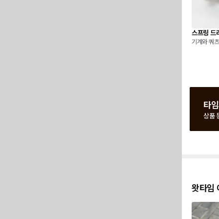
스프링 드
기계와 쿼츠
타임
상품 
왓타임 