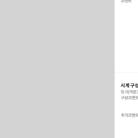
코멘트
시계 구
링크(여분
구성코멘
추가코멘