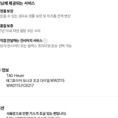
객님께 제공되는 서비스
정품 보장
믿을 수 있는 검수로 정품 보장 및 위조품 전액 변상
품질 보증
1년 이내 자연 결함 무상 수리
직접 전달하는 컨시어지 서비스
당사 컨시어지 또는 발렉스 프리미엄 운송 선택 가능
 정보
TAG Heuer
태그호이어 모나코 초코 다이얼 WW2115
WW2115.FC6217
디션
사용감으로 인한 기스가 조금 있는 편입니다.