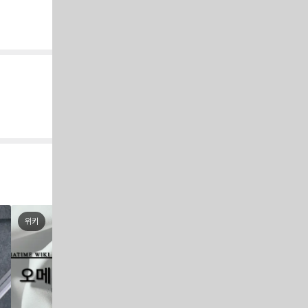
위키
MD Pick
타임피스