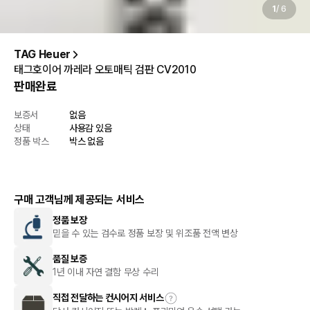
1
/
6
TAG Heuer
태그호이어 까레라 오토매틱 검판 CV2010
판매완료
보증서
없음
상태
사용감 있음
정품 박스
박스 없음
구매 고객님께 제공되는 서비스
정품 보장
믿을 수 있는 검수로 정품 보장 및 위조품 전액 변상
품질 보증
1년 이내 자연 결함 무상 수리
직접 전달하는 컨시어지 서비스