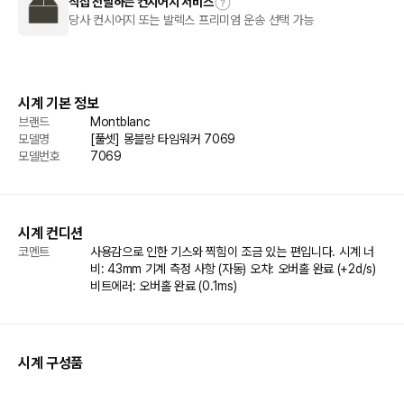
직접 전달하는 컨시어지 서비스
당사 컨시어지 또는 발렉스 프리미엄 운송 선택 가능
시계 기본 정보
브랜드
Montblanc
모델명
[풀셋] 몽블랑 타임워커 7069
모델번호
7069
시계 컨디션
코멘트
사용감으로 인한 기스와 찍힘이 조금 있는 편입니다. 시계 너
비: 43mm 기계 측정 사항 (자동) 오차: 오버홀 완료 (+2d/s) 
비트에러: 오버홀 완료 (0.1ms)
시계 구성품