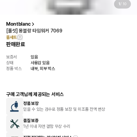
1
/
10
Montblanc
[풀셋] 몽블랑 타임워커 7069
풀세트
판매완료
보증서
있음
상태
사용감 있음
정품 박스
내부, 외부 박스
구매 고객님께 제공되는 서비스
정품 보장
믿을 수 있는 검수로 정품 보장 및 위조품 전액 변상
품질 보증
1년 이내 자연 결함 무상 수리