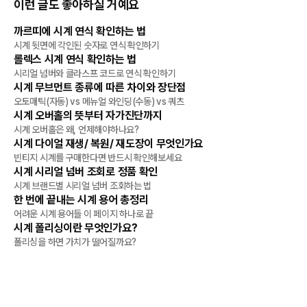
이런 글도 좋아하실 거예요
까르띠에 시계 연식 확인하는 법
관리/수리
시계 뒷면에 각인된 숫자로 연식 확인하기
롤렉스 시계 연식 확인하는 법
관리/수리
시리얼 넘버와 클라스프 코드로 연식 확인하기
시계 무브먼트 종류에 따른 차이와 장단점
관리/수리
오토매틱(자동) vs 메뉴얼 와인딩(수동) vs 쿼츠
시계 오버홀의 뜻부터 자가진단까지
관리/수리
시계 오버홀은 왜, 언제해야하나요?
시계 다이얼 재생/ 복원/ 재도장이 무엇인가요
관리/수리
빈티지 시계를 구매한다면 반드시 확인해보세요
시계 시리얼 넘버 조회로 정품 확인
관리/수리
시계 브랜드별 시리얼 넘버 조회하는 법
한 번에 끝내는 시계 용어 총정리
관리/수리
어려운 시계 용어들 이 페이지 하나로 끝
시계 폴리싱이란 무엇인가요?
관리/수리
폴리싱을 하면 가치가 떨어질까요?