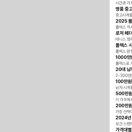
MD P
시간과 가치
명품 중
MD P
중고시계를
2025 
타임
롤렉스 역사
로저 페더
타임
테니스 챔
롤렉스 
타임
롤렉스 완
1000만
타임
롤렉스로 
20대 남
타임
2~300만
100만원
타임
남자 시계
500만원
타임
이 가격에서
200만원
타임
가장 선택
2024년
타임
모건 스탠리
가격대별 