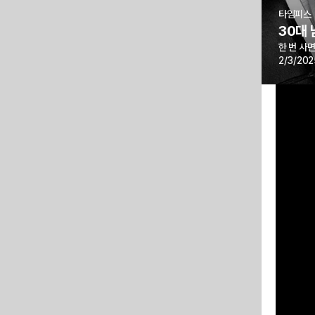
타임피스
30대 
한 번 사
2/3/202