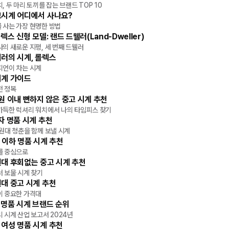
ick
타임피스
, 두 마리 토끼를 잡는 브랜드 TOP 10
고시계 어디에서 사나요?
ick
타임피스
 사는 가장 현명한 방법
롤렉스 신형 모델: 랜드 드웰러(Land-Dweller)
피스
의 새로운 지평, 세 번째 드웰러
러의 시계, 롤렉스
피스
피언이 차는 시계
시계 가이드
피스
전 정복
원 이내 뻔하지 않은 중고 시계 추천
피스
가득한 럭셔리 워치에서 나의 타임피스 찾기
자 명품 시계 추천
피스
원대 청춘을 함께 보낼 시계
 이하 명품 시계 추천
피스
를 중심으로
대 후회없는 중고 시계 추천
피스
 보물 시계 찾기
대 중고 시계 추천
피스
이 중요한 가격대
 명품 시계 브랜드 순위
피스
 시계 산업 보고서 2024년
여성 명품 시계 추천