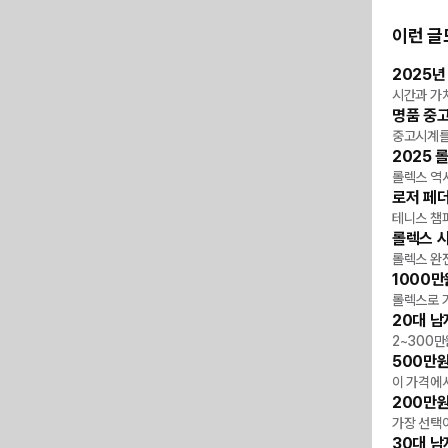
이런 글
2025년
MD P
시간과 가치
명품 중
MD P
중고시계를
2025 
타임
롤렉스 역사
로저 페더
타임
테니스 챔
롤렉스 
타임
롤렉스 완
1000만
타임
롤렉스로 
20대 남
타임
2~300만
500만원
타임
이 가격에서
200만원
타임
가장 선택
30대 남