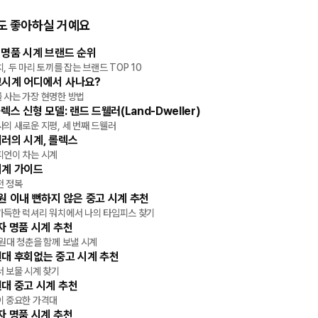
도 좋아하실 거예요
 명품 시계 브랜드 순위
ick
타임피스
, 두 마리 토끼를 잡는 브랜드 TOP 10
고시계 어디에서 사나요?
ick
타임피스
 사는 가장 현명한 방법
롤렉스 신형 모델: 랜드 드웰러(Land-Dweller)
피스
의 새로운 지평, 세 번째 드웰러
러의 시계, 롤렉스
피스
피언이 차는 시계
시계 가이드
피스
전 정복
원 이내 뻔하지 않은 중고 시계 추천
피스
가득한 럭셔리 워치에서 나의 타임피스 찾기
자 명품 시계 추천
피스
원대 청춘을 함께 보낼 시계
대 후회없는 중고 시계 추천
피스
 보물 시계 찾기
대 중고 시계 추천
피스
이 중요한 가격대
자 명품 시계 추천