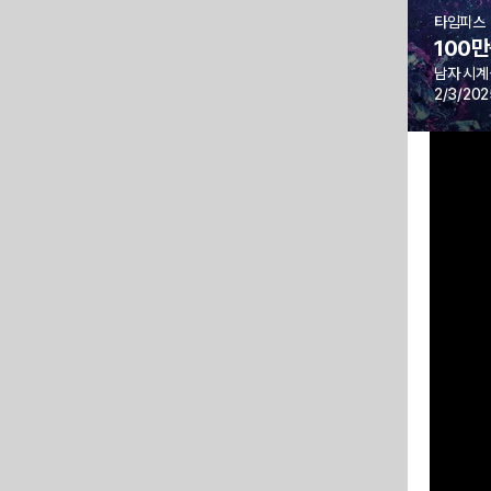
타임피스
100만
남자 시계
2/3/202