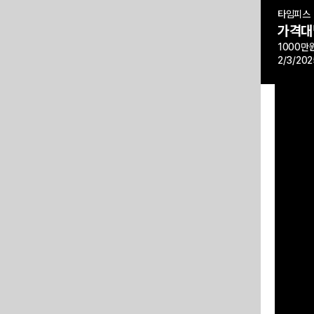
타임피스
가격대
1000만
2/3/202