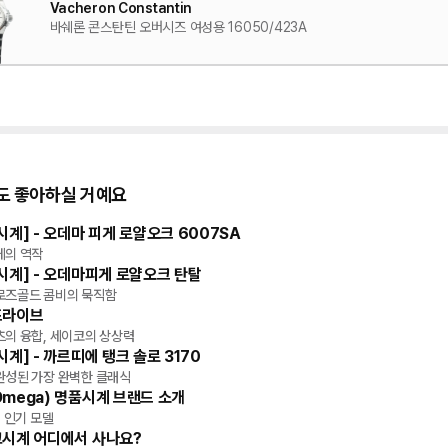
Vacheron Constantin
바쉐론 콘스탄틴 오버시즈 여성용 16050/423A
도 좋아하실 거예요
시계] - 오데마 피게 로얄오크 6007SA
게의 역작
시계] - 오데마피게 로얄오크 탄탈
로즈골드 콤비의 묵직함
드라이브
츠의 융합, 세이코의 상상력
시계] - 까르띠에 탱크 솔로 3170
완성된 가장 완벽한 클래식
mega) 명품시계 브랜드 소개
, 인기 모델
고시계 어디에서 사나요?